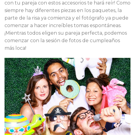
con tu pareja con estos accesorios te hará reír! Como
siempre hay diferentes piezas en los paquetes, la
parte de la risa ya comienza y el fotógrafo ya puede
comenzar a hacer increíbles tomas espontáneas.
¡Mientras todos eligen su pareja perfecta, podemos
comenzar con la sesión de fotos de cumpleaños
más loca!