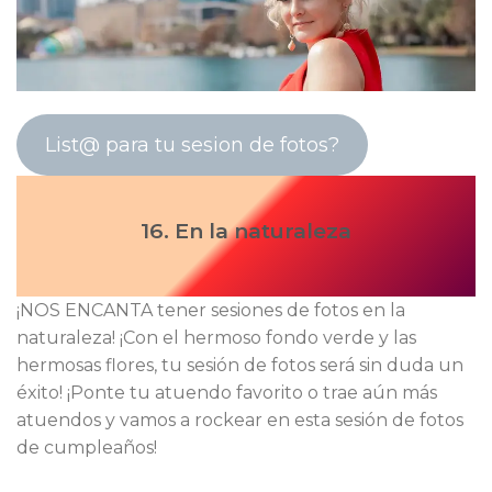
List@ para tu sesion de fotos?
16. En la naturaleza
¡NOS ENCANTA tener sesiones de fotos en la
naturaleza! ¡Con el hermoso fondo verde y las
hermosas flores, tu sesión de fotos será sin duda un
éxito! ¡Ponte tu atuendo favorito o trae aún más
atuendos y vamos a rockear en esta sesión de fotos
de cumpleaños!