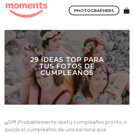
Skip
PHOTOGRAPHERS
to
content
29 IDEAS TOP PARA
TUS FOTOS DE
CUMPLEAÑOS
¡¡¡¡SI!!!! ¡Probablemente sea tu cumpleaños pronto, o
quizás el cumpleaños de una persona que